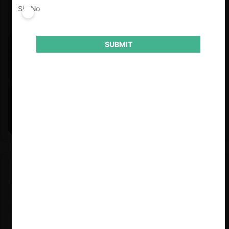
Sí
No
SUBMIT
Felipe Castro y Mauricio Garetto |
24.06.2026
Estudio de mercado de la educación (con Felipe Castro y
Mauricio Garetto)