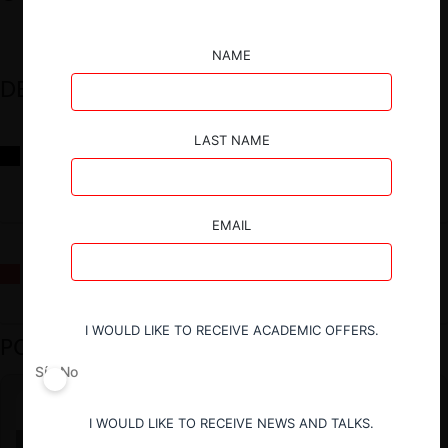
NAME
DESTACADOS
LAST NAME
Reflexiones sobre las decisiones de la Comisión Antidistorsiones y
sus desafíos futuros
EMAIL
La fusión Paramount / Warner Bros: el viaje de un gigante
I WOULD LIKE TO RECEIVE ACADEMIC OFFERS.
PODCAST DESTACADO
Sí
No
I WOULD LIKE TO RECEIVE NEWS AND TALKS.