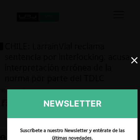
CHILE: LarrainVial reclama
sentencia por interlocking: acusa
interpretación errónea de la
norma por parte del TDLC
30.04.2025
NEWSLETTER
Guardar
Suscríbete a nuestro Newsletter y entérate de las
últimas novedades.