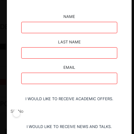
NAME
DESTACADOS
LAST NAME
Reflexiones sobre las decisiones de la Comisión Antidistorsiones y
sus desafíos futuros
EMAIL
La fusión Paramount / Warner Bros: el viaje de un gigante
I WOULD LIKE TO RECEIVE ACADEMIC OFFERS.
PODCAST DESTACADO
Sí
No
I WOULD LIKE TO RECEIVE NEWS AND TALKS.