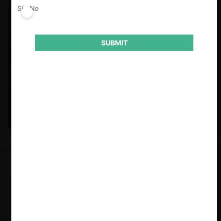
Sí
No
SUBMIT
Felipe Castro y Mauricio Garetto |
24.06.2026
Estudio de mercado de la educación (con Felipe Castro y
Mauricio Garetto)