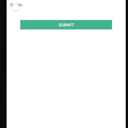
Sí
No
SUBMIT
Felipe Castro y Mauricio Garetto |
24.06.2026
Estudio de mercado de la educación (con Felipe Castro y
Mauricio Garetto)