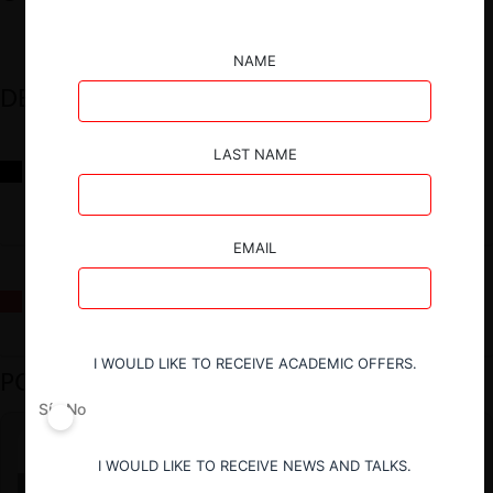
NAME
DESTACADOS
LAST NAME
Reflexiones sobre las decisiones de la Comisión Antidistorsiones y
sus desafíos futuros
EMAIL
La fusión Paramount / Warner Bros: el viaje de un gigante
I WOULD LIKE TO RECEIVE ACADEMIC OFFERS.
PODCAST DESTACADO
Sí
No
I WOULD LIKE TO RECEIVE NEWS AND TALKS.