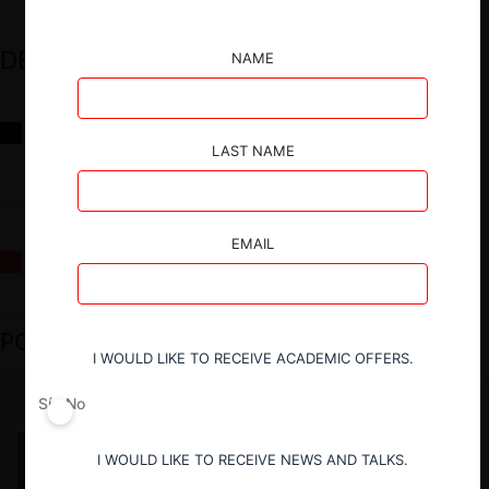
DESTACADOS
NAME
Reflexiones sobre las decisiones de la Comisión Antidistorsiones y
sus desafíos futuros
LAST NAME
EMAIL
La fusión Paramount / Warner Bros: el viaje de un gigante
PODCAST DESTACADO
I WOULD LIKE TO RECEIVE ACADEMIC OFFERS.
Sí
No
I WOULD LIKE TO RECEIVE NEWS AND TALKS.