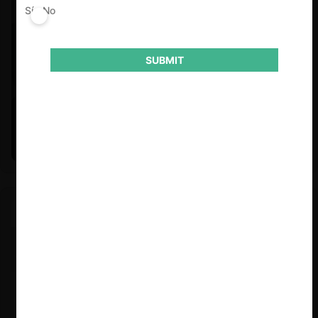
Sí
No
SUBMIT
Felipe Castro y Mauricio Garetto |
24.06.2026
Estudio de mercado de la educación (con Felipe Castro y
Mauricio Garetto)