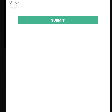
Sí
No
SUBMIT
Felipe Castro y Mauricio Garetto |
24.06.2026
Estudio de mercado de la educación (con Felipe Castro y
Mauricio Garetto)