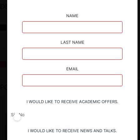
DESTACADOS
NAME
Reflexiones sobre las decisiones de la Comisión Antidistorsiones y
sus desafíos futuros
LAST NAME
La fusión Paramount / Warner Bros: el viaje de un gigante
EMAIL
PODCAST DESTACADO
I WOULD LIKE TO RECEIVE ACADEMIC OFFERS.
Sí
No
I WOULD LIKE TO RECEIVE NEWS AND TALKS.