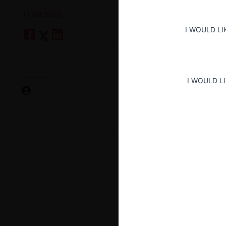
11.02.2025
I WOULD LI
I WOULD L