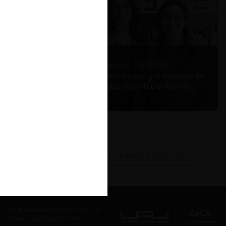
Nicole Nehme Z. |
12.11.2025
El arte del Derecho y el traspaso de
los legados (con Nicole Nehme)
VER MÁS PODCAST
Av. Presidente Errázuriz 3485, Las
Condes, Santiago de Chile.