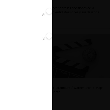
Reflexiones sobre las decisiones de la
Comisión Antidistorsiones y sus desafíos
Sí
No
futuros
ar
Sí
No
La fusión Paramount / Warner Bros: el viaje
de un gigante