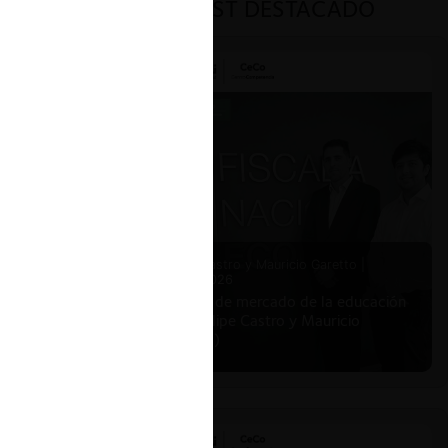
PODCAST DESTACADO
Felipe Castro y Mauricio Garetto |
24.06.2026
Estudio de mercado de la educación
(con Felipe Castro y Mauricio
Garetto)