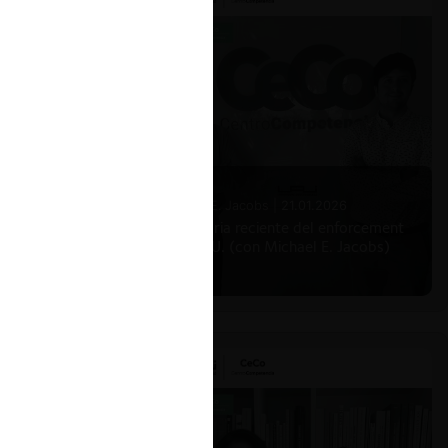
Michael E. Jacobs |
21.01.2026
La historia reciente del enforcement
en EE.UU. (con Michael E. Jacobs)