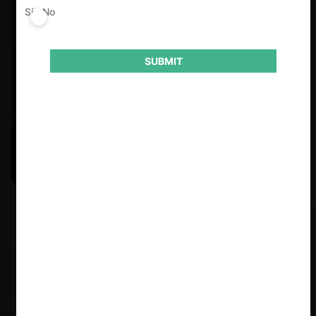
Sí
No
SUBMIT
Felipe Castro y Mauricio Garetto |
24.06.2026
Estudio de mercado de la educación (con Felipe Castro y
Mauricio Garetto)