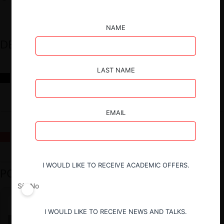
NAME
DESTACADOS
LAST NAME
Reflexiones sobre las decisiones de la Comisión Antidistorsiones y
sus desafíos futuros
EMAIL
La fusión Paramount / Warner Bros: el viaje de un gigante
I WOULD LIKE TO RECEIVE ACADEMIC OFFERS.
PODCAST DESTACADO
Sí
No
I WOULD LIKE TO RECEIVE NEWS AND TALKS.