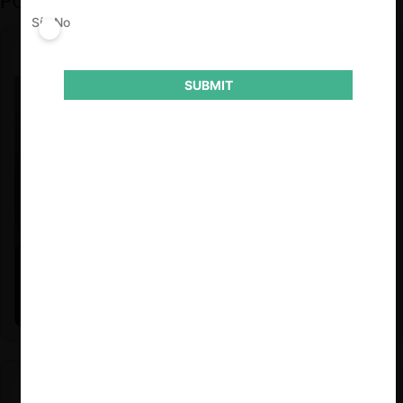
PODCAST DESTACADO
Sí
No
SUBMIT
Felipe Castro y Mauricio Garetto |
24.06.2026
Estudio de mercado de la educación (con Felipe Castro y
Mauricio Garetto)