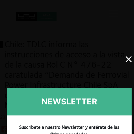
Chile: TDLC informa las
instrucciones de acceso a la vista
de la causa Rol C N° 476-22
caratulada “Demanda de Ferrovial
Power Infrastructure Chile SpA
contra el Coordinador Eléctrico
NEWSLETTER
Nacional”
23.01.2024
Suscríbete a nuestro Newsletter y entérate de las