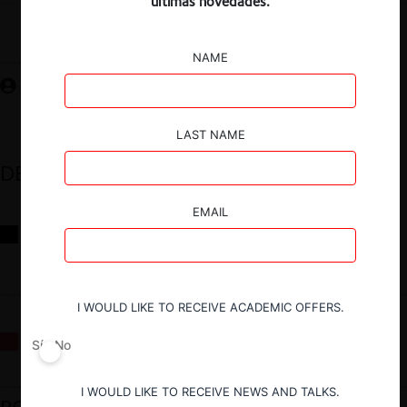
últimas novedades.
Guardar
NAME
LAST NAME
DESTACADOS
EMAIL
Reflexiones sobre las decisiones de la Comisión Antidistorsiones y
sus desafíos futuros
I WOULD LIKE TO RECEIVE ACADEMIC OFFERS.
La fusión Paramount / Warner Bros: el viaje de un gigante
Sí
No
I WOULD LIKE TO RECEIVE NEWS AND TALKS.