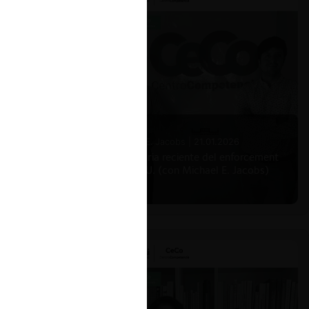
Michael E. Jacobs |
21.01.2026
La historia reciente del enforcement
en EE.UU. (con Michael E. Jacobs)