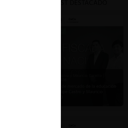
PODCAST DESTACADO
Felipe Castro y Mauricio Garetto |
24.06.2026
Estudio de mercado de la educación
(con Felipe Castro y Mauricio
Garetto)