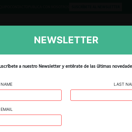
QUIPO
CONTACTO
PUBLICA CON NOSOTROS
SUSCRÍBETE AL NEWSLETTER
NEWSLETTER
Libros
Opinión
Podcast
rarle la puerta a 23
uscríbete a nuestro Newsletter y entérate de las últimas novedade
 rechaza recurso de
NAME
LAST N
EMAIL