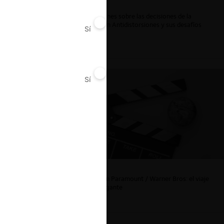
ar
Reflexiones sobre las decisiones de la
Comisión Antidistorsiones y sus desafíos
Sí
No
futuros
Sí
No
La fusión Paramount / Warner Bros: el viaje
de un gigante