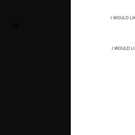
I WOULD LI
I WOULD L