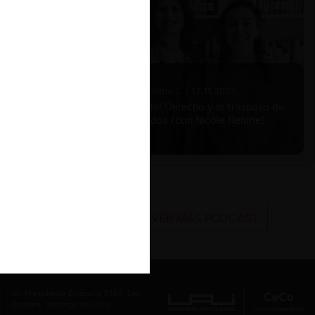
Nicole Nehme Z. |
12.11.2025
El arte del Derecho y el traspaso de
los legados (con Nicole Nehme)
VER MÁS PODCAST
Av. Presidente Errázuriz 3485, Las
Condes, Santiago de Chile.