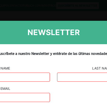
QUIPO
CONTACTO
PUBLICA CON NOSOTROS
SUSCRÍBETE AL NEWSLETTER
NEWSLETTER
Libros
Opinión
Podcast
mitar concesiones en
uscríbete a nuestro Newsletter y entérate de las últimas novedade
eran en 122% la norma leg
NAME
LAST N
EMAIL
Guard