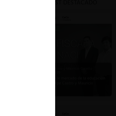
PODCAST DESTACADO
Felipe Castro y Mauricio Garetto |
24.06.2026
Estudio de mercado de la educación
(con Felipe Castro y Mauricio
Garetto)