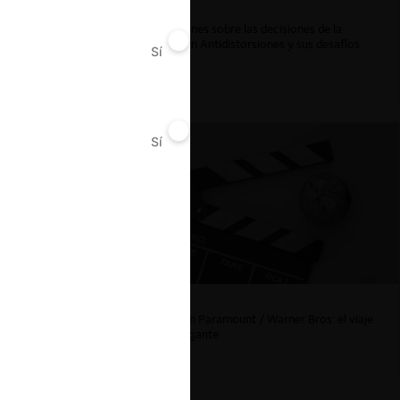
Reflexiones sobre las decisiones de la
Comisión Antidistorsiones y sus desafíos
Sí
No
futuros
Sí
No
La fusión Paramount / Warner Bros: el viaje
de un gigante