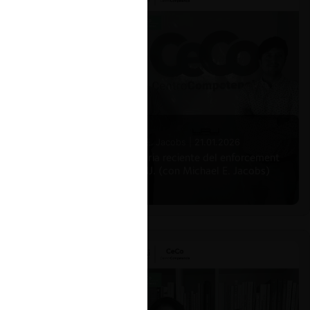
Michael E. Jacobs |
21.01.2026
La historia reciente del enforcement
en EE.UU. (con Michael E. Jacobs)