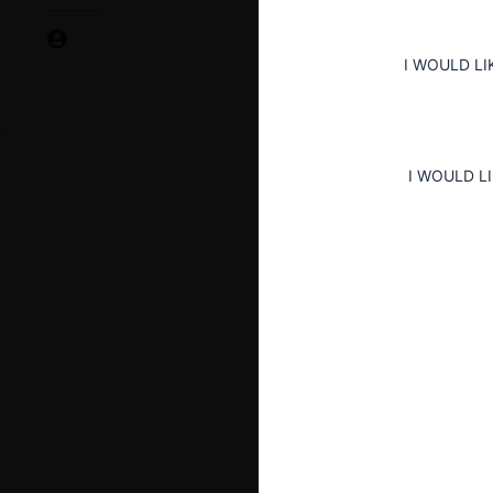
I WOULD LI
I WOULD L