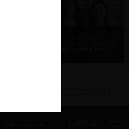
Nicole Nehme Z. |
12.11.2025
El arte del Derecho y el traspaso de
los legados (con Nicole Nehme)
VER MÁS PODCAST
Av. Presidente Errázuriz 3485, Las
Condes, Santiago de Chile.