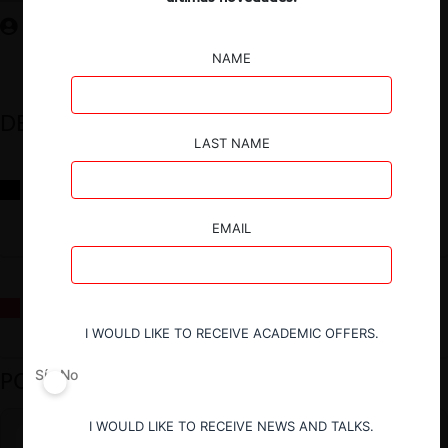
NAME
DESTACADOS
LAST NAME
Reflexiones sobre las decisiones de la Comisión Antidistorsiones y
sus desafíos futuros
EMAIL
La fusión Paramount / Warner Bros: el viaje de un gigante
I WOULD LIKE TO RECEIVE ACADEMIC OFFERS.
PODCAST DESTACADO
Sí
No
I WOULD LIKE TO RECEIVE NEWS AND TALKS.