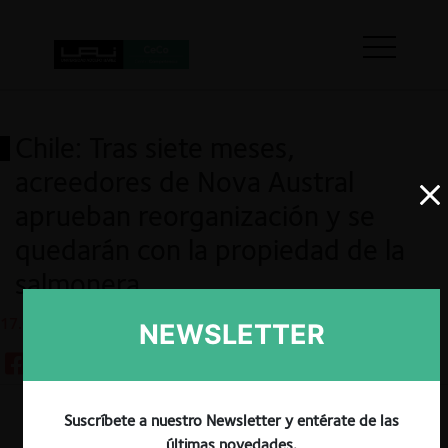
Chile: Tras siete meses,
acreedores de Nova Austral
aprueban reorganización y se
quedarán con la propiedad de la
salmonera
17.01.2024
NEWSLETTER
Suscríbete a nuestro Newsletter y entérate de las
Guardar
últimas novedades.