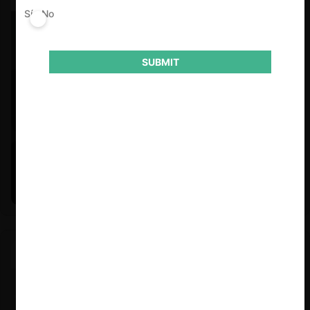
Sí
No
SUBMIT
Felipe Castro y Mauricio Garetto |
24.06.2026
Estudio de mercado de la educación (con Felipe Castro y
Mauricio Garetto)