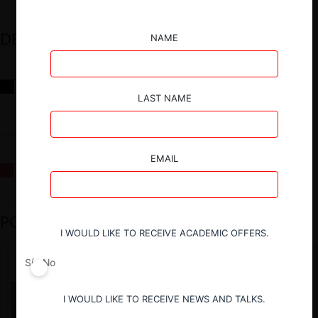
DESTACADOS
NAME
Reflexiones sobre las decisiones de la Comisión Antidistorsiones y
sus desafíos futuros
LAST NAME
EMAIL
La fusión Paramount / Warner Bros: el viaje de un gigante
PODCAST DESTACADO
I WOULD LIKE TO RECEIVE ACADEMIC OFFERS.
Sí
No
I WOULD LIKE TO RECEIVE NEWS AND TALKS.