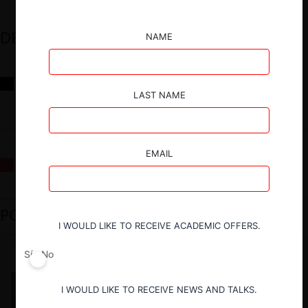
DESTACADOS
NAME
Reflexiones sobre las decisiones de la Comisión Antidistorsiones y
sus desafíos futuros
LAST NAME
EMAIL
La fusión Paramount / Warner Bros: el viaje de un gigante
PODCAST DESTACADO
I WOULD LIKE TO RECEIVE ACADEMIC OFFERS.
Sí
No
I WOULD LIKE TO RECEIVE NEWS AND TALKS.