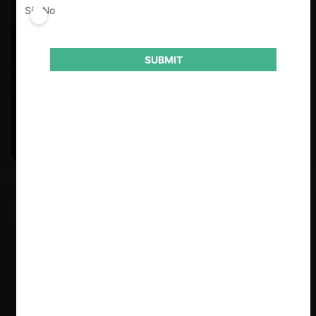
Sí
No
SUBMIT
Felipe Castro y Mauricio Garetto |
24.06.2026
Estudio de mercado de la educación (con Felipe Castro y
Mauricio Garetto)