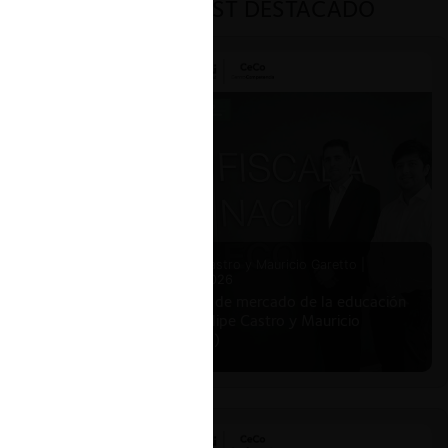
PODCAST DESTACADO
Felipe Castro y Mauricio Garetto |
24.06.2026
Estudio de mercado de la educación
(con Felipe Castro y Mauricio
Garetto)