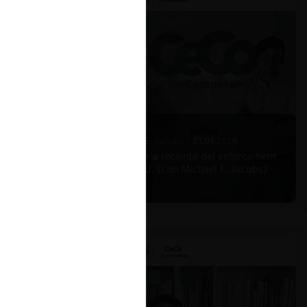
Michael E. Jacobs |
21.01.2026
La historia reciente del enforcement
en EE.UU. (con Michael E. Jacobs)