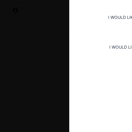
I WOULD LI
I WOULD L