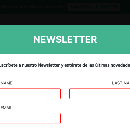
QUIPO
CONTACTO
PUBLICA CON NOSOTROS
SUSCRÍBETE AL NEWSLETTER
NEWSLETTER
Libros
Opinión
Podcast
ntitrust Probe Into DuPon
uscríbete a nuestro Newsletter y entérate de las últimas novedade
NAME
LAST N
EMAIL
Guard