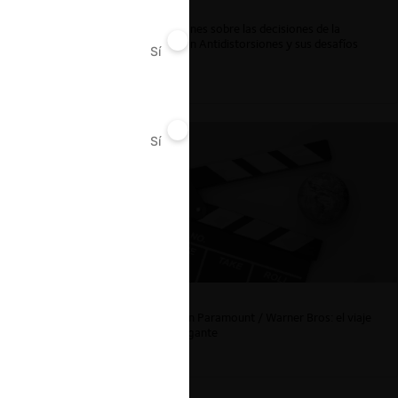
Reflexiones sobre las decisiones de la
Comisión Antidistorsiones y sus desafíos
Sí
No
futuros
Sí
No
La fusión Paramount / Warner Bros: el viaje
de un gigante