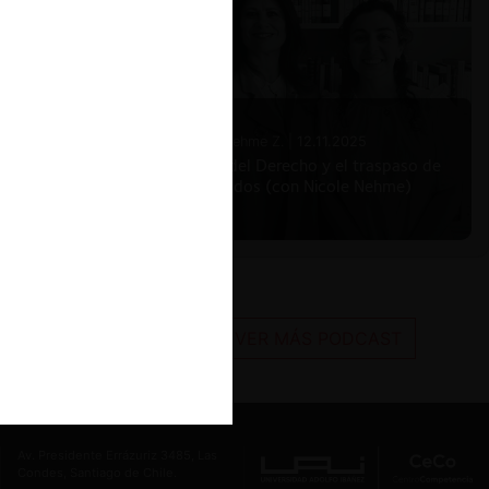
Nicole Nehme Z. |
12.11.2025
El arte del Derecho y el traspaso de
los legados (con Nicole Nehme)
VER MÁS PODCAST
Av. Presidente Errázuriz 3485, Las
Condes, Santiago de Chile.