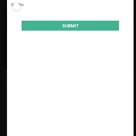
Sí
No
SUBMIT
Felipe Castro y Mauricio Garetto |
24.06.2026
Estudio de mercado de la educación (con Felipe Castro y
Mauricio Garetto)