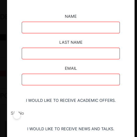
DESTACADOS
NAME
Reflexiones sobre las decisiones de la Comisión Antidistorsiones y
sus desafíos futuros
LAST NAME
EMAIL
La fusión Paramount / Warner Bros: el viaje de un gigante
PODCAST DESTACADO
I WOULD LIKE TO RECEIVE ACADEMIC OFFERS.
Sí
No
I WOULD LIKE TO RECEIVE NEWS AND TALKS.