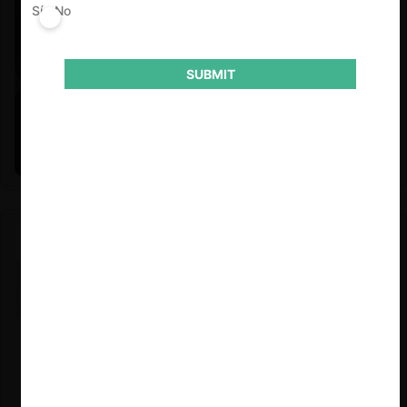
Sí
No
SUBMIT
Felipe Castro y Mauricio Garetto |
24.06.2026
Estudio de mercado de la educación (con Felipe Castro y
Mauricio Garetto)