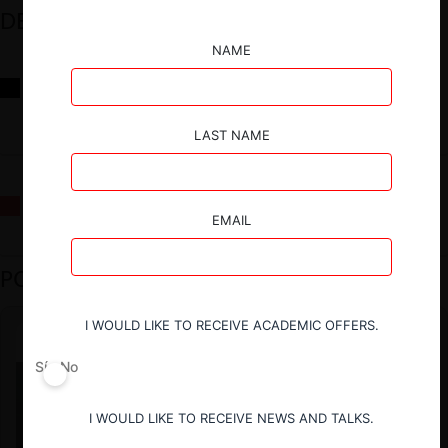
DESTACADOS
NAME
Reflexiones sobre las decisiones de la Comisión Antidistorsiones y
sus desafíos futuros
LAST NAME
La fusión Paramount / Warner Bros: el viaje de un gigante
EMAIL
PODCAST DESTACADO
I WOULD LIKE TO RECEIVE ACADEMIC OFFERS.
Sí
No
I WOULD LIKE TO RECEIVE NEWS AND TALKS.