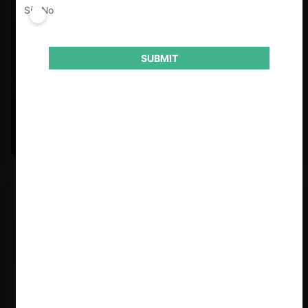
Sí
No
SUBMIT
Felipe Castro y Mauricio Garetto |
24.06.2026
Estudio de mercado de la educación (con Felipe Castro y
Mauricio Garetto)