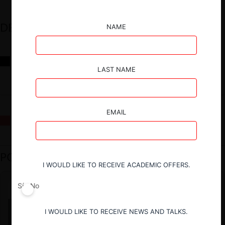
DESTACADOS
NAME
Reflexiones sobre las decisiones de la Comisión Antidistorsiones y
sus desafíos futuros
LAST NAME
EMAIL
La fusión Paramount / Warner Bros: el viaje de un gigante
PODCAST DESTACADO
I WOULD LIKE TO RECEIVE ACADEMIC OFFERS.
Sí
No
I WOULD LIKE TO RECEIVE NEWS AND TALKS.