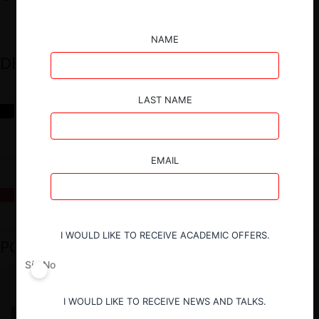
NAME
DESTACADOS
LAST NAME
Reflexiones sobre las decisiones de la Comisión Antidistorsiones y
sus desafíos futuros
EMAIL
La fusión Paramount / Warner Bros: el viaje de un gigante
I WOULD LIKE TO RECEIVE ACADEMIC OFFERS.
PODCAST DESTACADO
Sí
No
I WOULD LIKE TO RECEIVE NEWS AND TALKS.