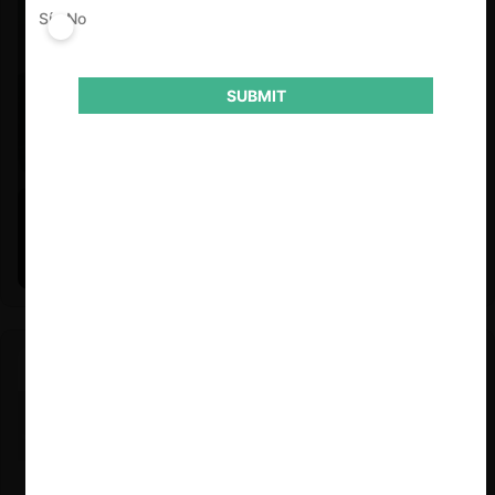
Sí
No
SUBMIT
Felipe Castro y Mauricio Garetto |
24.06.2026
Estudio de mercado de la educación (con Felipe Castro y
Mauricio Garetto)