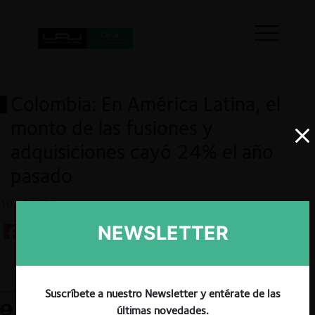
Colombia: En América Latina, el
monto de las fusiones y
adquisiciones cayó 24% el año
pasado
10.01.2024
NEWSLETTER
Guardar
Suscríbete a nuestro Newsletter y entérate de las
últimas novedades.