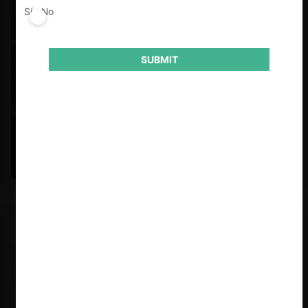
Sí
No
SUBMIT
Felipe Castro y Mauricio Garetto |
24.06.2026
Estudio de mercado de la educación (con Felipe Castro y
Mauricio Garetto)