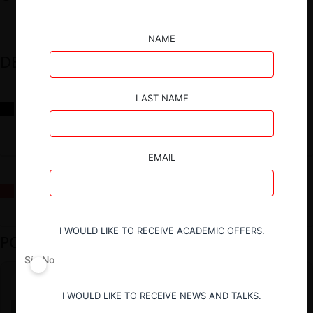
NAME
DESTACADOS
LAST NAME
Reflexiones sobre las decisiones de la Comisión Antidistorsiones y
sus desafíos futuros
EMAIL
La fusión Paramount / Warner Bros: el viaje de un gigante
I WOULD LIKE TO RECEIVE ACADEMIC OFFERS.
PODCAST DESTACADO
Sí
No
I WOULD LIKE TO RECEIVE NEWS AND TALKS.