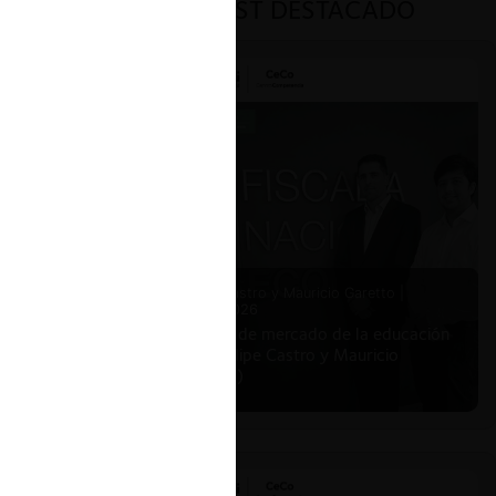
PODCAST DESTACADO
Felipe Castro y Mauricio Garetto |
24.06.2026
Estudio de mercado de la educación
(con Felipe Castro y Mauricio
Garetto)