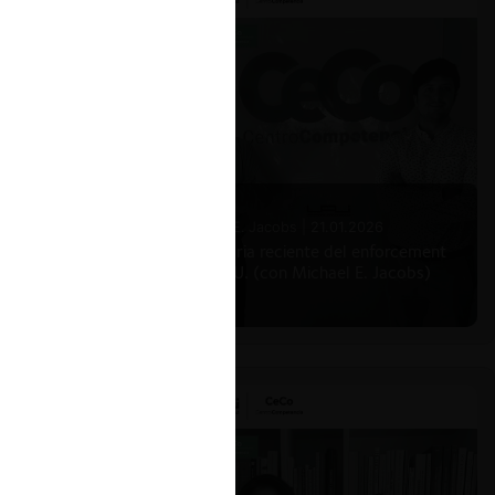
Michael E. Jacobs |
21.01.2026
La historia reciente del enforcement
en EE.UU. (con Michael E. Jacobs)