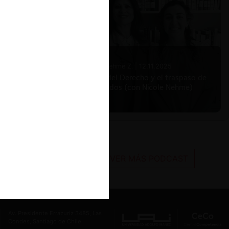
Nicole Nehme Z. |
12.11.2025
El arte del Derecho y el traspaso de
los legados (con Nicole Nehme)
VER MÁS PODCAST
Av. Presidente Errázuriz 3485, Las
Condes, Santiago de Chile.