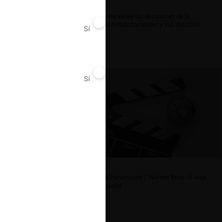
Reflexiones sobre las decisiones de la
Comisión Antidistorsiones y sus desafíos
Sí
No
futuros
Sí
No
La fusión Paramount / Warner Bros: el viaje
de un gigante