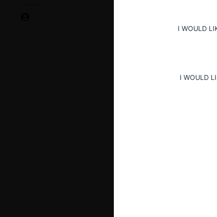
I WOULD LI
I WOULD L