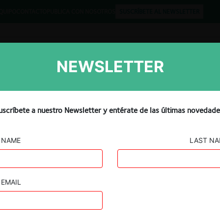
QUIPO
CONTACTO
PUBLICA CON NOSOTROS
SUSCRÍBETE AL NEWSLETTER
NEWSLETTER
Libros
Opinión
Podcast
rgency Motion to Protect
uscríbete a nuestro Newsletter y entérate de las últimas novedade
h Google
NAME
LAST N
EMAIL
Guard