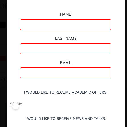
DESTACADOS
NAME
Reflexiones sobre las decisiones de la Comisión Antidistorsiones y
sus desafíos futuros
LAST NAME
La fusión Paramount / Warner Bros: el viaje de un gigante
EMAIL
PODCAST DESTACADO
I WOULD LIKE TO RECEIVE ACADEMIC OFFERS.
Sí
No
I WOULD LIKE TO RECEIVE NEWS AND TALKS.