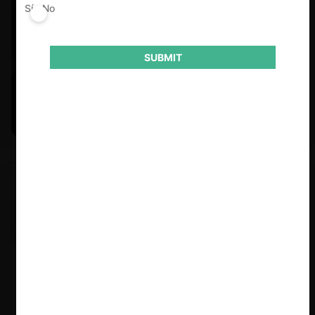
Sí
No
SUBMIT
Felipe Castro y Mauricio Garetto |
24.06.2026
Estudio de mercado de la educación (con Felipe Castro y
Mauricio Garetto)