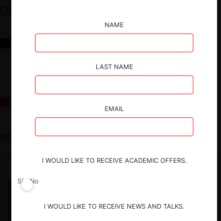
DESTACADOS
NAME
Reflexiones sobre las decisiones de la Comisión Antidistorsiones y
sus desafíos futuros
LAST NAME
La fusión Paramount / Warner Bros: el viaje de un gigante
EMAIL
PODCAST DESTACADO
I WOULD LIKE TO RECEIVE ACADEMIC OFFERS.
Sí
No
I WOULD LIKE TO RECEIVE NEWS AND TALKS.