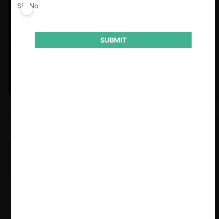
Sí
No
SUBMIT
Felipe Castro y Mauricio Garetto |
24.06.2026
Estudio de mercado de la educación (con Felipe Castro y
Mauricio Garetto)