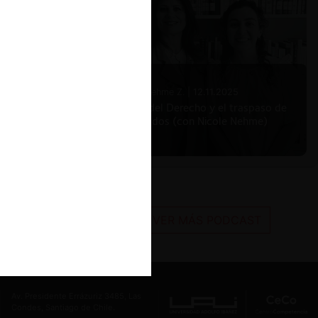
Nicole Nehme Z. |
12.11.2025
El arte del Derecho y el traspaso de
los legados (con Nicole Nehme)
VER MÁS PODCAST
Av. Presidente Errázuriz 3485, Las
Condes, Santiago de Chile.