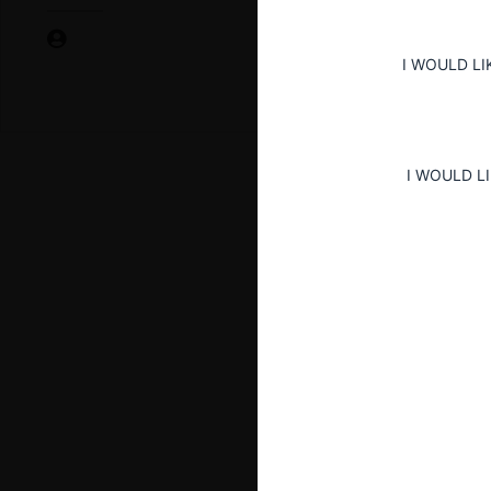
I WOULD LI
I WOULD L