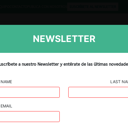
QUIPO
CONTACTO
PUBLICA CON NOSOTROS
SUSCRÍBETE AL NEWSLETTER
NEWSLETTER
Libros
Opinión
Podcast
ner to drop Venu Sports
uscríbete a nuestro Newsletter y entérate de las últimas novedade
NAME
LAST N
EMAIL
Guard