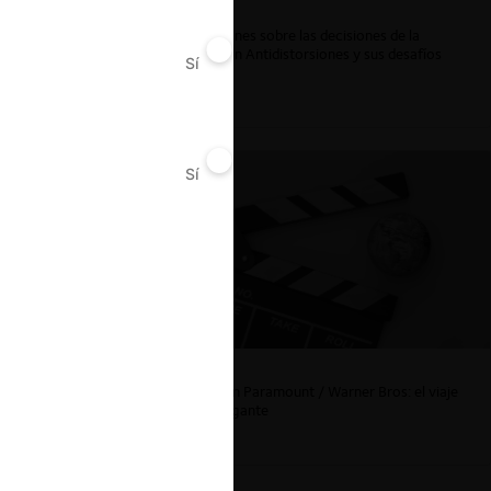
Reflexiones sobre las decisiones de la
Comisión Antidistorsiones y sus desafíos
Sí
No
futuros
Sí
No
La fusión Paramount / Warner Bros: el viaje
de un gigante