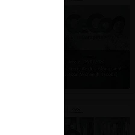
Michael E. Jacobs |
21.01.2026
La historia reciente del enforcement
en EE.UU. (con Michael E. Jacobs)