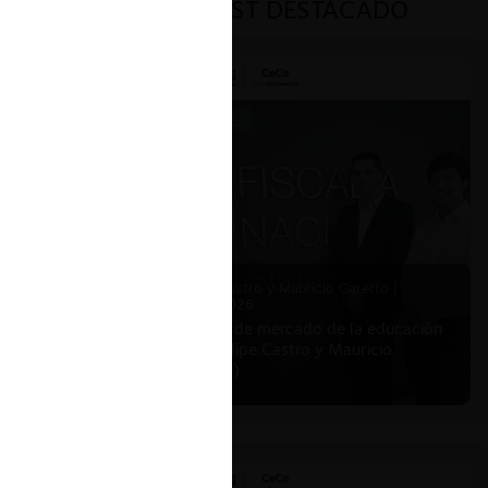
PODCAST DESTACADO
Felipe Castro y Mauricio Garetto |
24.06.2026
Estudio de mercado de la educación
(con Felipe Castro y Mauricio
Garetto)