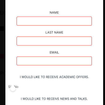
DESTACADOS
NAME
Reflexiones sobre las decisiones de la Comisión Antidistorsiones y
sus desafíos futuros
LAST NAME
EMAIL
La fusión Paramount / Warner Bros: el viaje de un gigante
PODCAST DESTACADO
I WOULD LIKE TO RECEIVE ACADEMIC OFFERS.
Sí
No
I WOULD LIKE TO RECEIVE NEWS AND TALKS.