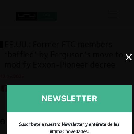
EE.UU.: Former FTC members
‘baffled’ by Ferguson’s move to
modify Exxon-Pioneer decree
12.05.2025
NEWSLETTER
Guardar
Suscríbete a nuestro Newsletter y entérate de las
últimas novedades.