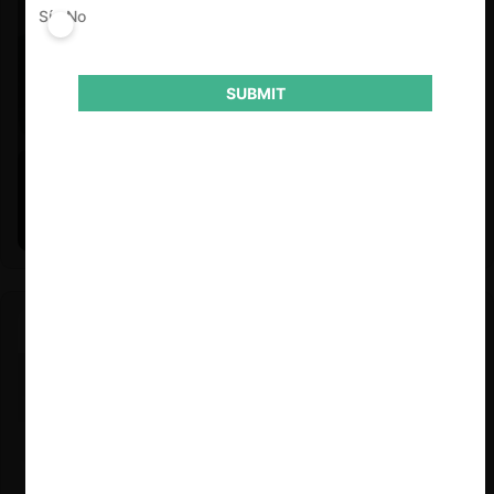
Sí
No
SUBMIT
Felipe Castro y Mauricio Garetto |
24.06.2026
Estudio de mercado de la educación (con Felipe Castro y
Mauricio Garetto)