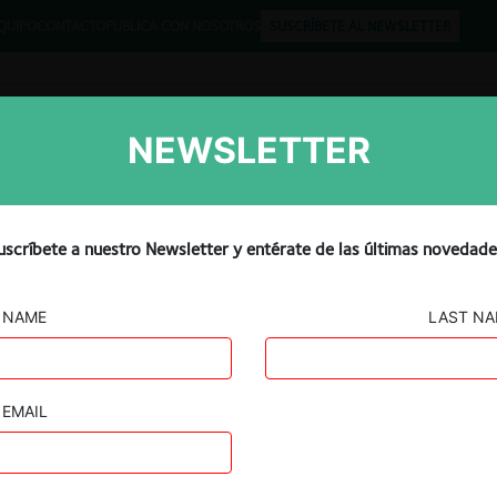
QUIPO
CONTACTO
PUBLICA CON NOSOTROS
SUSCRÍBETE AL NEWSLETTER
NEWSLETTER
Libros
Opinión
Podcast
entleman’s agreement’ in n
uscríbete a nuestro Newsletter y entérate de las últimas novedade
 appeals court
NAME
LAST N
EMAIL
Guard