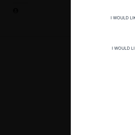
I WOULD LI
I WOULD L