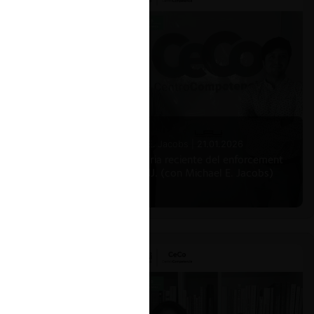
Michael E. Jacobs |
21.01.2026
La historia reciente del enforcement
en EE.UU. (con Michael E. Jacobs)