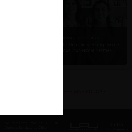
Nicole Nehme Z. |
12.11.2025
El arte del Derecho y el traspaso de
los legados (con Nicole Nehme)
VER MÁS PODCAST
Av. Presidente Errázuriz 3485, Las
Condes, Santiago de Chile.