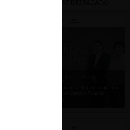
PODCAST DESTACADO
Felipe Castro y Mauricio Garetto |
24.06.2026
Estudio de mercado de la educación
(con Felipe Castro y Mauricio
Garetto)