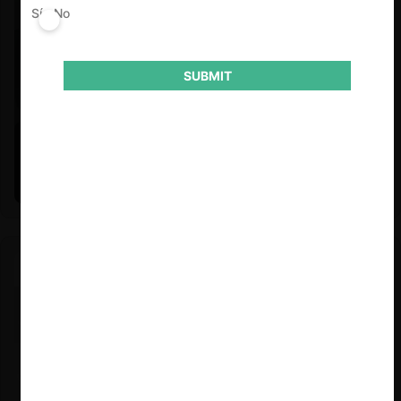
Sí
No
SUBMIT
Felipe Castro y Mauricio Garetto |
24.06.2026
Estudio de mercado de la educación (con Felipe Castro y
Mauricio Garetto)