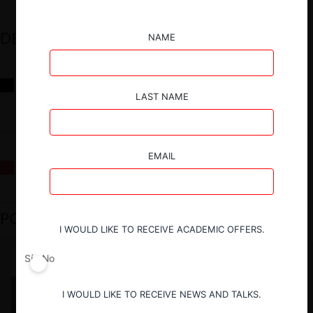
DESTACADOS
NAME
Reflexiones sobre las decisiones de la Comisión Antidistorsiones y
sus desafíos futuros
LAST NAME
EMAIL
La fusión Paramount / Warner Bros: el viaje de un gigante
PODCAST DESTACADO
I WOULD LIKE TO RECEIVE ACADEMIC OFFERS.
Sí
No
I WOULD LIKE TO RECEIVE NEWS AND TALKS.