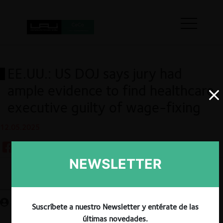
EE.UU.: US DOJ says jury had
ample evidence to find healthcare
executive guilty of wage-fixing
12.05.2025
NEWSLETTER
Guardar
Suscríbete a nuestro Newsletter y entérate de las
últimas novedades.