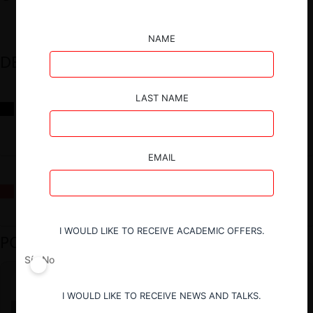
NAME
DESTACADOS
LAST NAME
Reflexiones sobre las decisiones de la Comisión Antidistorsiones y
sus desafíos futuros
EMAIL
La fusión Paramount / Warner Bros: el viaje de un gigante
I WOULD LIKE TO RECEIVE ACADEMIC OFFERS.
PODCAST DESTACADO
Sí
No
I WOULD LIKE TO RECEIVE NEWS AND TALKS.