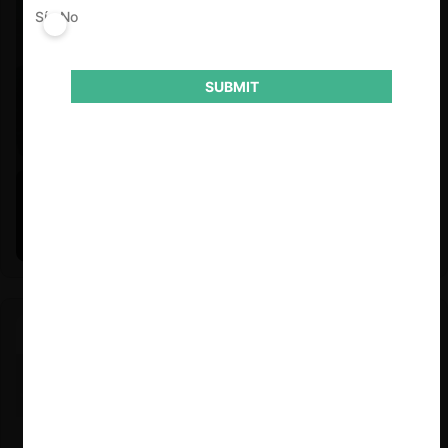
Sí
No
SUBMIT
Felipe Castro y Mauricio Garetto |
24.06.2026
Estudio de mercado de la educación (con Felipe Castro y
Mauricio Garetto)