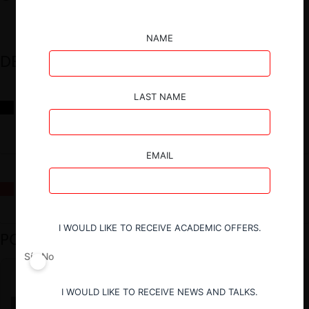
NAME
DESTACADOS
LAST NAME
Reflexiones sobre las decisiones de la Comisión Antidistorsiones y
sus desafíos futuros
EMAIL
La fusión Paramount / Warner Bros: el viaje de un gigante
I WOULD LIKE TO RECEIVE ACADEMIC OFFERS.
PODCAST DESTACADO
Sí
No
I WOULD LIKE TO RECEIVE NEWS AND TALKS.