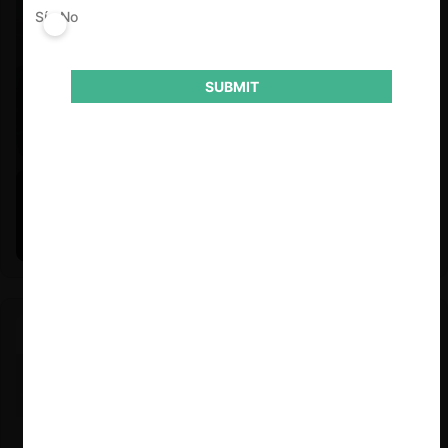
Sí
No
SUBMIT
Felipe Castro y Mauricio Garetto |
24.06.2026
Estudio de mercado de la educación (con Felipe Castro y
Mauricio Garetto)