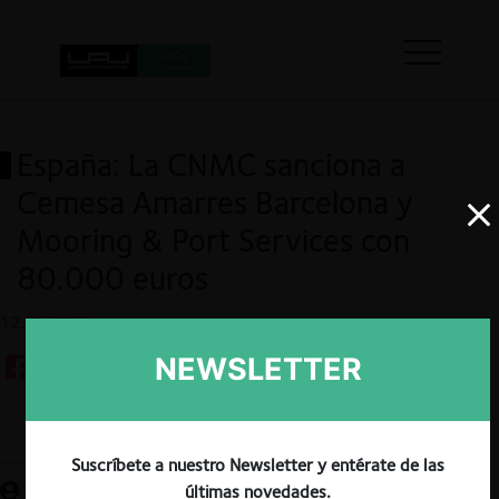
España: La CNMC sanciona a
Cemesa Amarres Barcelona y
Mooring & Port Services con
80.000 euros
12.01.2024
NEWSLETTER
Guardar
Suscríbete a nuestro Newsletter y entérate de las
últimas novedades.