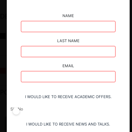
DESTACADOS
NAME
Reflexiones sobre las decisiones de la Comisión Antidistorsiones y
sus desafíos futuros
LAST NAME
EMAIL
La fusión Paramount / Warner Bros: el viaje de un gigante
PODCAST DESTACADO
I WOULD LIKE TO RECEIVE ACADEMIC OFFERS.
Sí
No
I WOULD LIKE TO RECEIVE NEWS AND TALKS.