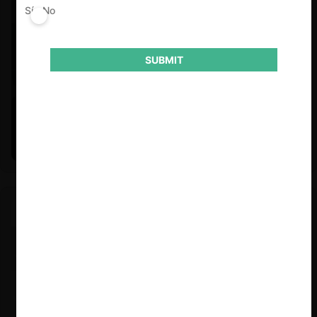
Sí
No
SUBMIT
Felipe Castro y Mauricio Garetto |
24.06.2026
Estudio de mercado de la educación (con Felipe Castro y
Mauricio Garetto)