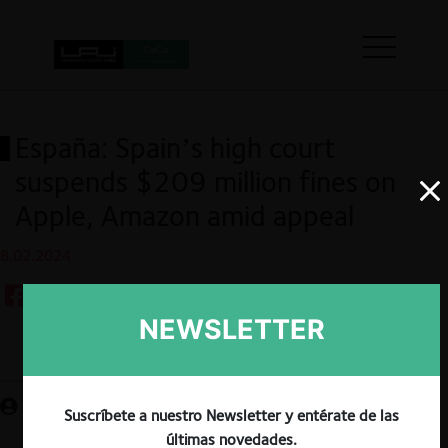
España: Spain’s high court
suspends $209 million fines on
Apple, Amazon amid appeal
8.02.2024
NEWSLETTER
Guardar
Suscríbete a nuestro Newsletter y entérate de las
últimas novedades.