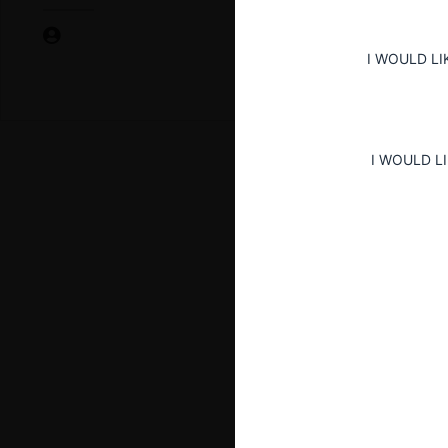
I WOULD LI
I WOULD L