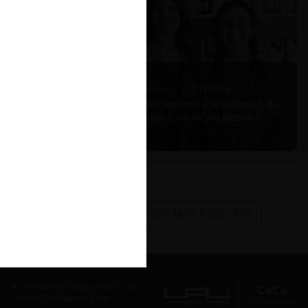
Nicole Nehme Z. |
12.11.2025
El arte del Derecho y el traspaso de
los legados (con Nicole Nehme)
VER MÁS PODCAST
Av. Presidente Errázuriz 3485, Las
Condes, Santiago de Chile.