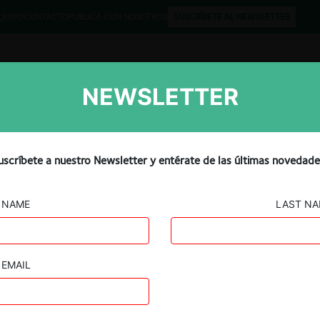
QUIPO
CONTACTO
PUBLICA CON NOSOTROS
SUSCRÍBETE AL NEWSLETTER
NEWSLETTER
Libros
Opinión
Podcast
tup Perplexity Makes $34.
uscríbete a nuestro Newsletter y entérate de las últimas novedade
s Chrome Browser
NAME
LAST N
EMAIL
Guard