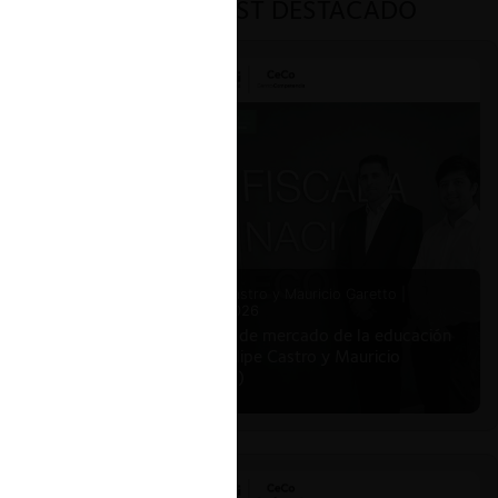
PODCAST DESTACADO
Felipe Castro y Mauricio Garetto |
24.06.2026
Estudio de mercado de la educación
(con Felipe Castro y Mauricio
Garetto)