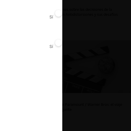
Reflexiones sobre las decisiones de la
Comisión Antidistorsiones y sus desafíos
Sí
No
futuros
Sí
No
La fusión Paramount / Warner Bros: el viaje
de un gigante