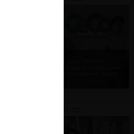
Michael E. Jacobs |
21.01.2026
La historia reciente del enforcement
en EE.UU. (con Michael E. Jacobs)