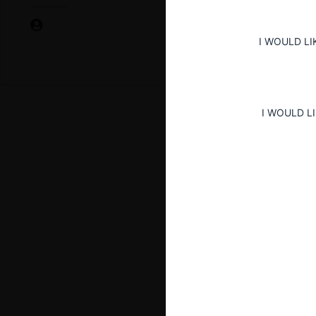
I WOULD LI
I WOULD L