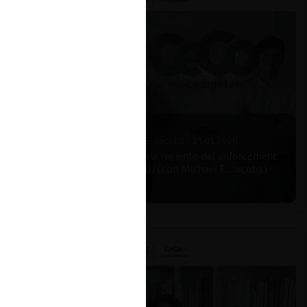
Michael E. Jacobs |
21.01.2026
La historia reciente del enforcement
en EE.UU. (con Michael E. Jacobs)