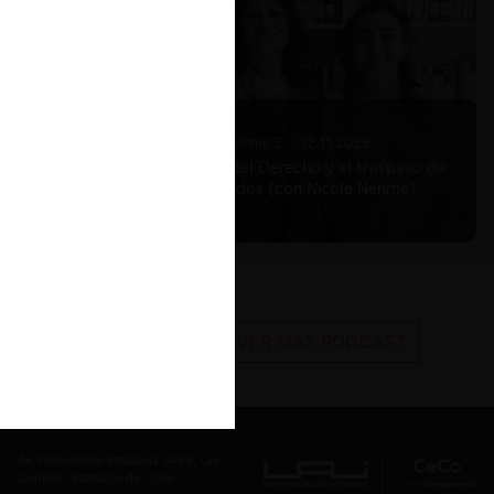
Nicole Nehme Z. |
12.11.2025
El arte del Derecho y el traspaso de
los legados (con Nicole Nehme)
VER MÁS PODCAST
Av. Presidente Errázuriz 3485, Las
Condes, Santiago de Chile.