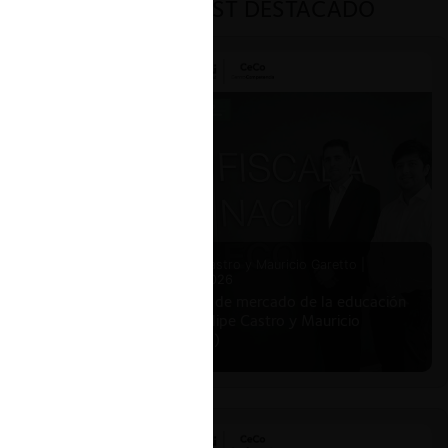
PODCAST DESTACADO
Felipe Castro y Mauricio Garetto |
24.06.2026
Estudio de mercado de la educación
(con Felipe Castro y Mauricio
Garetto)