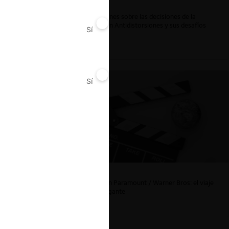
Reflexiones sobre las decisiones de la
Comisión Antidistorsiones y sus desafíos
Sí
No
futuros
Sí
No
La fusión Paramount / Warner Bros: el viaje
de un gigante