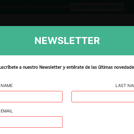
QUIPO
CONTACTO
PUBLICA CON NOSOTROS
SUSCRÍBETE AL NEWSLETTER
NEWSLETTER
Libros
Opinión
Podcast
n, Google say DMCC not
uscríbete a nuestro Newsletter y entérate de las últimas novedade
d services market
NAME
LAST N
EMAIL
Guard