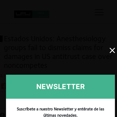
Estados Unidos: Anesthesiology
groups fail to dismiss claims for
damages in US antitrust case over
noncompetes
2.12.2024
NEWSLETTER
Guardar
Suscríbete a nuestro Newsletter y entérate de las
últimas novedades.