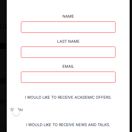
NAME
DESTACADOS
LAST NAME
Reflexiones sobre las decisiones de la Comisión Antidistorsiones y
sus desafíos futuros
EMAIL
La fusión Paramount / Warner Bros: el viaje de un gigante
I WOULD LIKE TO RECEIVE ACADEMIC OFFERS.
PODCAST DESTACADO
Sí
No
I WOULD LIKE TO RECEIVE NEWS AND TALKS.