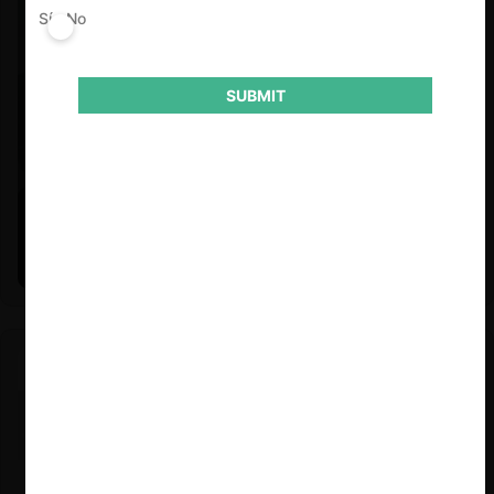
Sí
No
SUBMIT
Felipe Castro y Mauricio Garetto |
24.06.2026
Estudio de mercado de la educación (con Felipe Castro y
Mauricio Garetto)