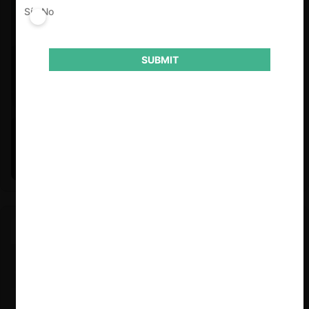
Sí
No
SUBMIT
Felipe Castro y Mauricio Garetto |
24.06.2026
Estudio de mercado de la educación (con Felipe Castro y
Mauricio Garetto)