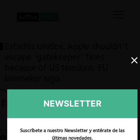
Estados Unidos: Apple shouldn’t
escape ‘gatekeeper’ fines
because of US tensions, EU
lawmaker says
10.01.2025
NEWSLETTER
Guardar
Suscríbete a nuestro Newsletter y entérate de las
últimas novedades.