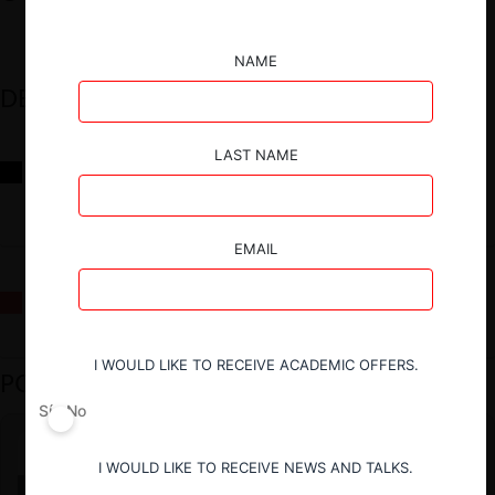
NAME
DESTACADOS
LAST NAME
Reflexiones sobre las decisiones de la Comisión Antidistorsiones y
sus desafíos futuros
EMAIL
La fusión Paramount / Warner Bros: el viaje de un gigante
I WOULD LIKE TO RECEIVE ACADEMIC OFFERS.
PODCAST DESTACADO
Sí
No
I WOULD LIKE TO RECEIVE NEWS AND TALKS.