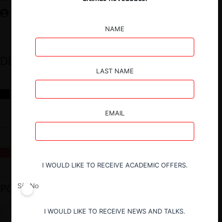
NAME
DESTACADOS
LAST NAME
Reflexiones sobre las decisiones de la Comisión Antidistorsiones y
sus desafíos futuros
EMAIL
La fusión Paramount / Warner Bros: el viaje de un gigante
I WOULD LIKE TO RECEIVE ACADEMIC OFFERS.
PODCAST DESTACADO
Sí
No
I WOULD LIKE TO RECEIVE NEWS AND TALKS.