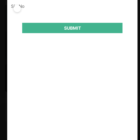
Sí
No
SUBMIT
Felipe Castro y Mauricio Garetto |
24.06.2026
Estudio de mercado de la educación (con Felipe Castro y
Mauricio Garetto)