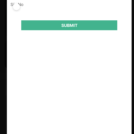
Sí
No
SUBMIT
Felipe Castro y Mauricio Garetto |
24.06.2026
Estudio de mercado de la educación (con Felipe Castro y
Mauricio Garetto)