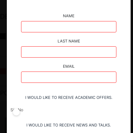
DESTACADOS
NAME
Reflexiones sobre las decisiones de la Comisión Antidistorsiones y
sus desafíos futuros
LAST NAME
EMAIL
La fusión Paramount / Warner Bros: el viaje de un gigante
PODCAST DESTACADO
I WOULD LIKE TO RECEIVE ACADEMIC OFFERS.
Sí
No
I WOULD LIKE TO RECEIVE NEWS AND TALKS.