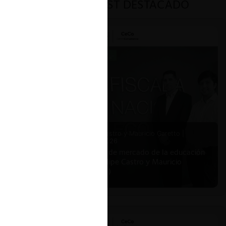
PODCAST DESTACADO
Felipe Castro y Mauricio Garetto |
24.06.2026
Estudio de mercado de la educación
(con Felipe Castro y Mauricio
Garetto)