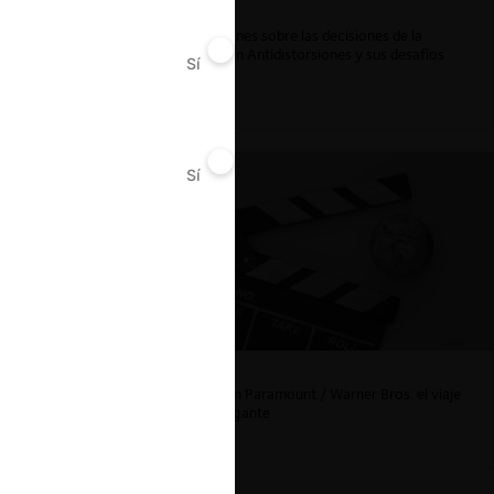
Reflexiones sobre las decisiones de la
Comisión Antidistorsiones y sus desafíos
Sí
No
futuros
ar
Sí
No
La fusión Paramount / Warner Bros: el viaje
de un gigante