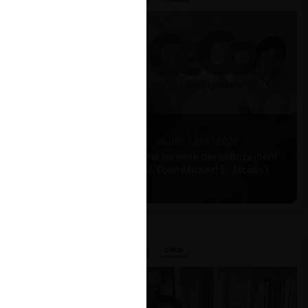
Michael E. Jacobs |
21.01.2026
La historia reciente del enforcement
en EE.UU. (con Michael E. Jacobs)