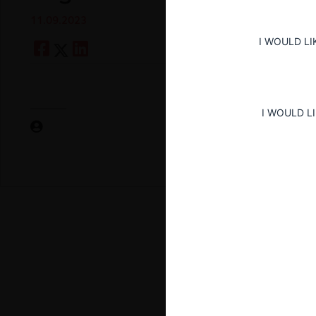
11.09.2023
I WOULD LI
I WOULD L