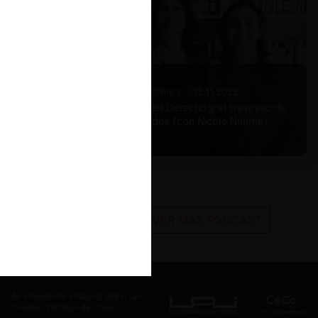
Nicole Nehme Z. |
12.11.2025
El arte del Derecho y el traspaso de
los legados (con Nicole Nehme)
VER MÁS PODCAST
Av. Presidente Errázuriz 3485, Las
Condes, Santiago de Chile.