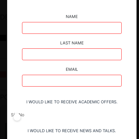
DESTACADOS
NAME
Reflexiones sobre las decisiones de la Comisión Antidistorsiones y
sus desafíos futuros
LAST NAME
EMAIL
La fusión Paramount / Warner Bros: el viaje de un gigante
PODCAST DESTACADO
I WOULD LIKE TO RECEIVE ACADEMIC OFFERS.
Sí
No
I WOULD LIKE TO RECEIVE NEWS AND TALKS.