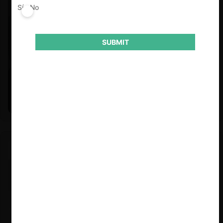
Sí
No
SUBMIT
Felipe Castro y Mauricio Garetto |
24.06.2026
Estudio de mercado de la educación (con Felipe Castro y
Mauricio Garetto)