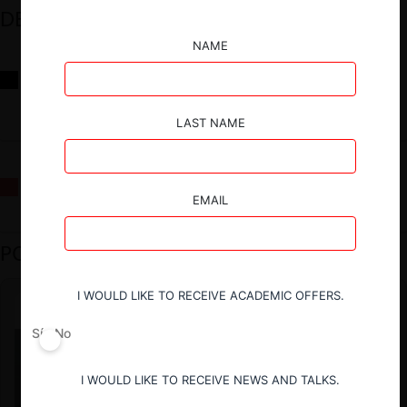
DESTACADOS
NAME
Reflexiones sobre las decisiones de la Comisión Antidistorsiones y
sus desafíos futuros
LAST NAME
La fusión Paramount / Warner Bros: el viaje de un gigante
EMAIL
PODCAST DESTACADO
I WOULD LIKE TO RECEIVE ACADEMIC OFFERS.
Sí
No
I WOULD LIKE TO RECEIVE NEWS AND TALKS.