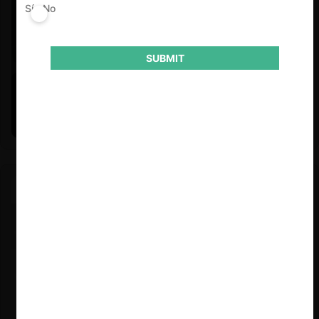
Sí
No
SUBMIT
Felipe Castro y Mauricio Garetto |
24.06.2026
Estudio de mercado de la educación (con Felipe Castro y
Mauricio Garetto)