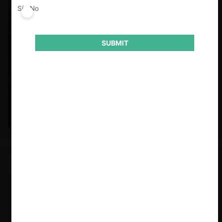
Sí
No
SUBMIT
Felipe Castro y Mauricio Garetto |
24.06.2026
Estudio de mercado de la educación (con Felipe Castro y
Mauricio Garetto)