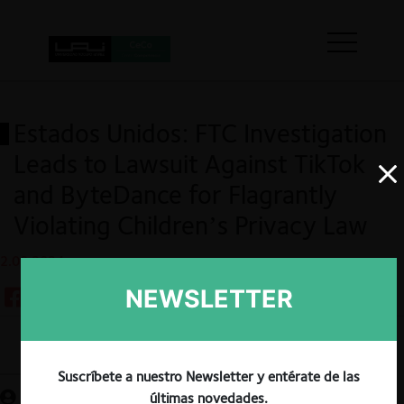
Estados Unidos: FTC Investigation
Leads to Lawsuit Against TikTok
and ByteDance for Flagrantly
Violating Children’s Privacy Law
2.08.2024
NEWSLETTER
Guardar
Suscríbete a nuestro Newsletter y entérate de las
últimas novedades.