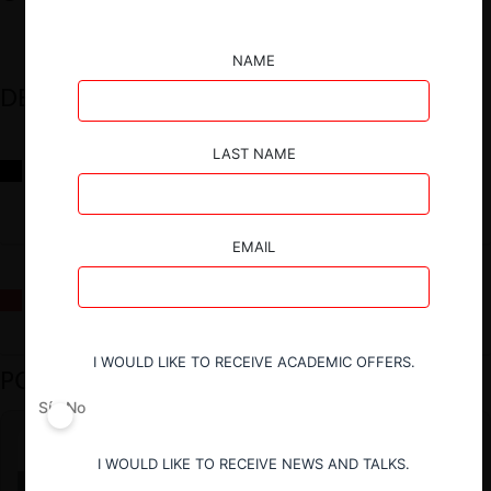
NAME
DESTACADOS
LAST NAME
Reflexiones sobre las decisiones de la Comisión Antidistorsiones y
sus desafíos futuros
EMAIL
La fusión Paramount / Warner Bros: el viaje de un gigante
I WOULD LIKE TO RECEIVE ACADEMIC OFFERS.
PODCAST DESTACADO
Sí
No
I WOULD LIKE TO RECEIVE NEWS AND TALKS.