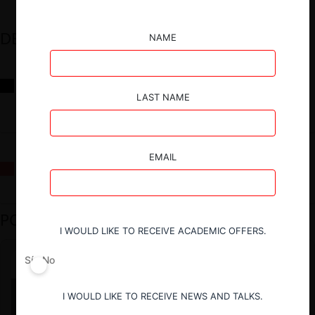
DESTACADOS
NAME
Reflexiones sobre las decisiones de la Comisión Antidistorsiones y
sus desafíos futuros
LAST NAME
EMAIL
La fusión Paramount / Warner Bros: el viaje de un gigante
PODCAST DESTACADO
I WOULD LIKE TO RECEIVE ACADEMIC OFFERS.
Sí
No
I WOULD LIKE TO RECEIVE NEWS AND TALKS.