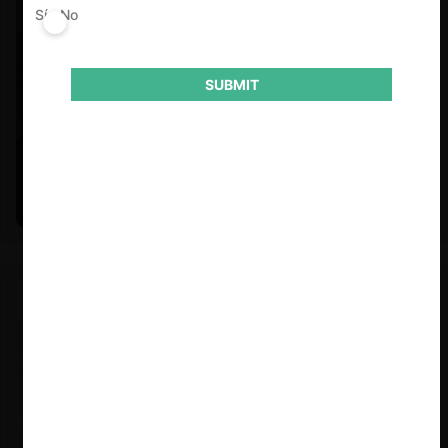
Sí
No
SUBMIT
Felipe Castro y Mauricio Garetto |
24.06.2026
Estudio de mercado de la educación (con Felipe Castro y
Mauricio Garetto)