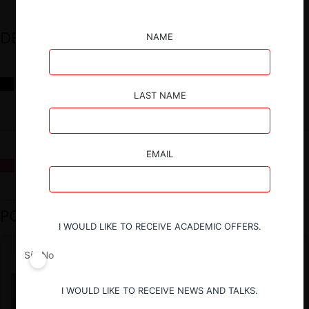
DESTACADOS
NAME
Reflexiones sobre las decisiones de la Comisión Antidistorsiones y
sus desafíos futuros
LAST NAME
EMAIL
La fusión Paramount / Warner Bros: el viaje de un gigante
PODCAST DESTACADO
I WOULD LIKE TO RECEIVE ACADEMIC OFFERS.
Sí
No
I WOULD LIKE TO RECEIVE NEWS AND TALKS.