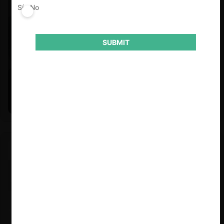
Sí
No
SUBMIT
Felipe Castro y Mauricio Garetto |
24.06.2026
Estudio de mercado de la educación (con Felipe Castro y
Mauricio Garetto)