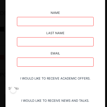
DESTACADOS
NAME
Reflexiones sobre las decisiones de la Comisión Antidistorsiones y
sus desafíos futuros
LAST NAME
EMAIL
La fusión Paramount / Warner Bros: el viaje de un gigante
PODCAST DESTACADO
I WOULD LIKE TO RECEIVE ACADEMIC OFFERS.
Sí
No
I WOULD LIKE TO RECEIVE NEWS AND TALKS.