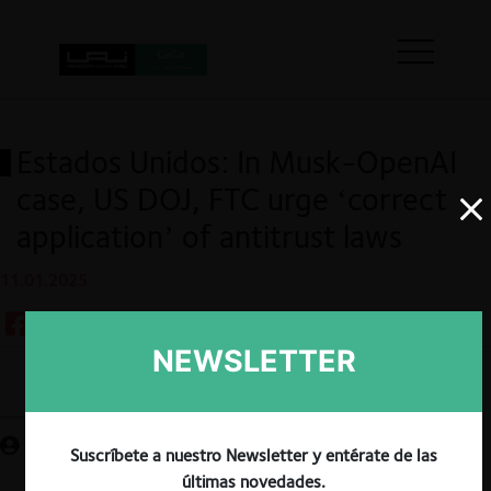
Estados Unidos: In Musk-OpenAI
case, US DOJ, FTC urge ‘correct
application’ of antitrust laws
11.01.2025
NEWSLETTER
Guardar
Suscríbete a nuestro Newsletter y entérate de las
últimas novedades.