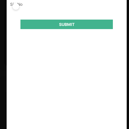
Sí
No
SUBMIT
Felipe Castro y Mauricio Garetto |
24.06.2026
Estudio de mercado de la educación (con Felipe Castro y
Mauricio Garetto)