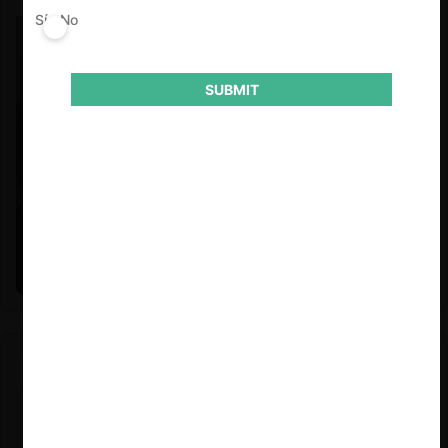
Sí
No
SUBMIT
Felipe Castro y Mauricio Garetto |
24.06.2026
Estudio de mercado de la educación (con Felipe Castro y
Mauricio Garetto)