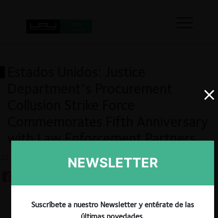
Estados Unidos: Justice
Department’s Procurement
Collusion Strike Force
Commemorates Fifth Anniversary
with Law Enforcement Partners
22.11.2024
NEWSLETTER
Suscríbete a nuestro Newsletter y entérate de las
Guardar
últimas novedades.