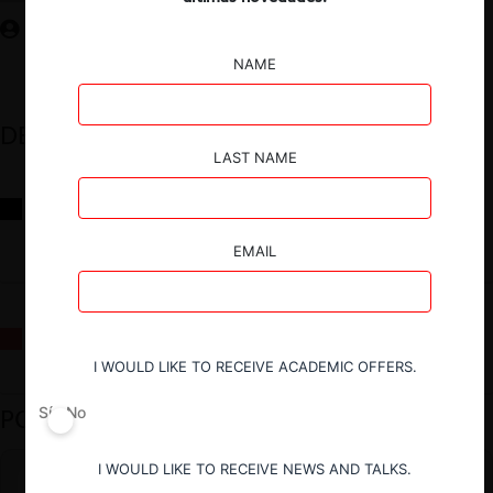
NAME
DESTACADOS
LAST NAME
Reflexiones sobre las decisiones de la Comisión Antidistorsiones y
sus desafíos futuros
EMAIL
La fusión Paramount / Warner Bros: el viaje de un gigante
I WOULD LIKE TO RECEIVE ACADEMIC OFFERS.
PODCAST DESTACADO
Sí
No
I WOULD LIKE TO RECEIVE NEWS AND TALKS.