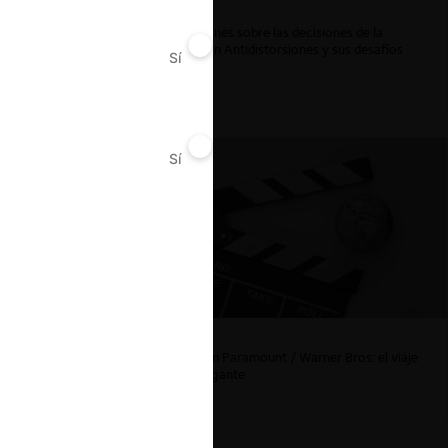
Reflexiones sobre las decisiones de la
Comisión Antidistorsiones y sus desafíos
Sí
No
futuros
ar
Sí
No
La fusión Paramount / Warner Bros: el viaje
de un gigante