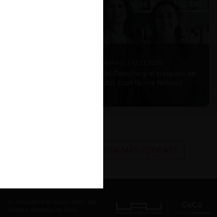
Nicole Nehme Z. |
12.11.2025
El arte del Derecho y el traspaso de
los legados (con Nicole Nehme)
VER MÁS PODCAST
Av. Presidente Errázuriz 3485, Las
Condes, Santiago de Chile.