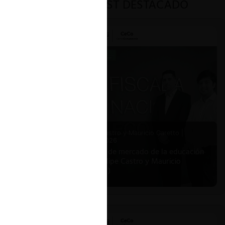
PODCAST DESTACADO
Felipe Castro y Mauricio Garetto |
24.06.2026
Estudio de mercado de la educación
(con Felipe Castro y Mauricio
Garetto)