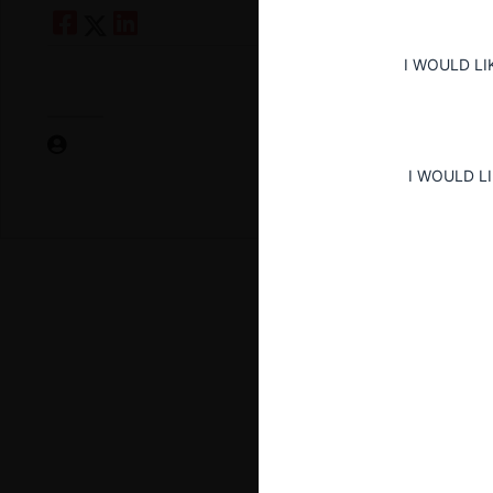
I WOULD LI
I WOULD L