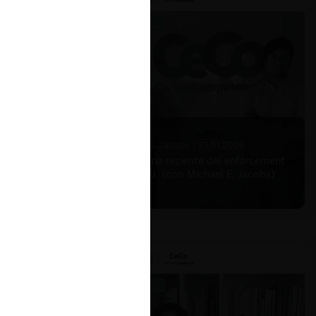
Michael E. Jacobs |
21.01.2026
La historia reciente del enforcement
en EE.UU. (con Michael E. Jacobs)