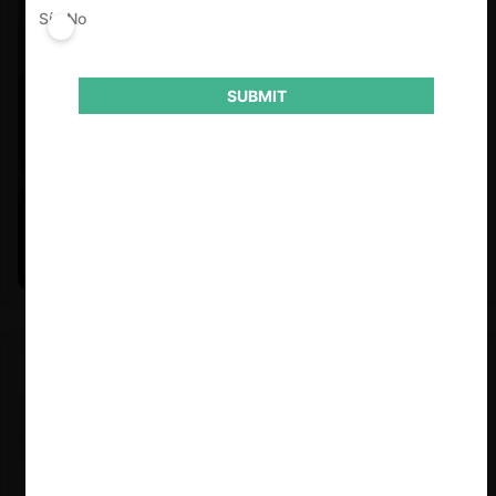
Sí
No
SUBMIT
Felipe Castro y Mauricio Garetto |
24.06.2026
Estudio de mercado de la educación (con Felipe Castro y
Mauricio Garetto)