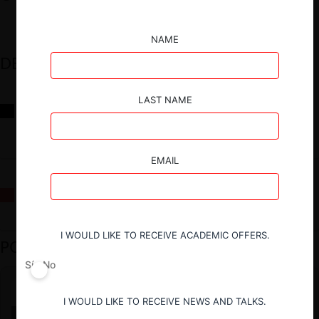
NAME
DESTACADOS
LAST NAME
Reflexiones sobre las decisiones de la Comisión Antidistorsiones y
sus desafíos futuros
EMAIL
La fusión Paramount / Warner Bros: el viaje de un gigante
I WOULD LIKE TO RECEIVE ACADEMIC OFFERS.
PODCAST DESTACADO
Sí
No
I WOULD LIKE TO RECEIVE NEWS AND TALKS.