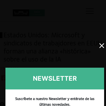
Estados Unidos: Microsoft y
sindicatos de trabajdores en EEUU
forman una alianza «histórica»
sobre el uso de la IA
11.12.2023
NEWSLETTER
Guardar
Suscríbete a nuestro Newsletter y entérate de las
últimas novedades.