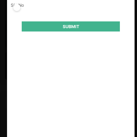
Sí
No
SUBMIT
Felipe Castro y Mauricio Garetto |
24.06.2026
Estudio de mercado de la educación (con Felipe Castro y
Mauricio Garetto)