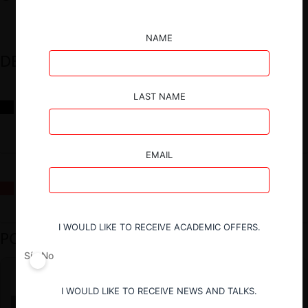
NAME
DESTACADOS
LAST NAME
Reflexiones sobre las decisiones de la Comisión Antidistorsiones y
sus desafíos futuros
EMAIL
La fusión Paramount / Warner Bros: el viaje de un gigante
I WOULD LIKE TO RECEIVE ACADEMIC OFFERS.
PODCAST DESTACADO
Sí
No
I WOULD LIKE TO RECEIVE NEWS AND TALKS.