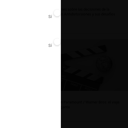
Reflexiones sobre las decisiones de la
Comisión Antidistorsiones y sus desafíos
Sí
No
futuros
Sí
No
La fusión Paramount / Warner Bros: el viaje
de un gigante