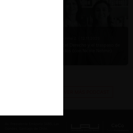
Nicole Nehme Z. |
12.11.2025
El arte del Derecho y el traspaso de
los legados (con Nicole Nehme)
VER MÁS PODCAST
Av. Presidente Errázuriz 3485, Las
Condes, Santiago de Chile.