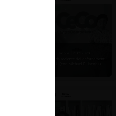
Michael E. Jacobs |
21.01.2026
La historia reciente del enforcement
en EE.UU. (con Michael E. Jacobs)