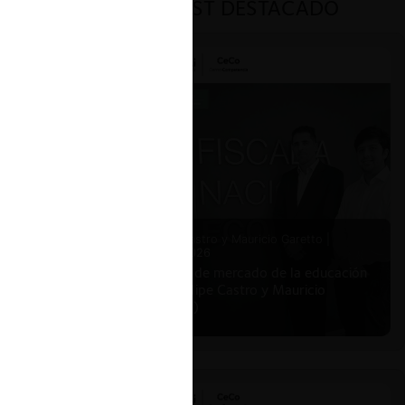
PODCAST DESTACADO
Felipe Castro y Mauricio Garetto |
24.06.2026
Estudio de mercado de la educación
(con Felipe Castro y Mauricio
Garetto)