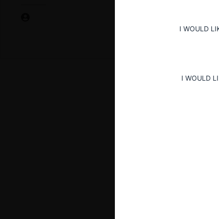
I WOULD LI
I WOULD L