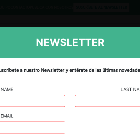
QUIPO
CONTACTO
PUBLICA CON NOSOTROS
SUSCRÍBETE AL NEWSLETTER
NEWSLETTER
Libros
Opinión
Podcast
Judge Won’t Block FTC
uscríbete a nuestro Newsletter y entérate de las últimas novedade
NAME
LAST N
EMAIL
Guard