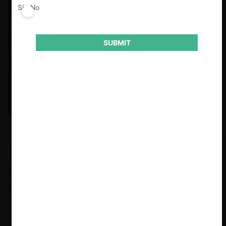
Sí
No
SUBMIT
Felipe Castro y Mauricio Garetto |
24.06.2026
Estudio de mercado de la educación (con Felipe Castro y
Mauricio Garetto)