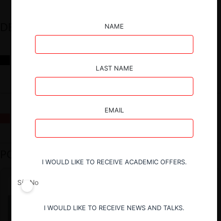
DESTACADOS
NAME
Reflexiones sobre las decisiones de la Comisión Antidistorsiones y
sus desafíos futuros
LAST NAME
EMAIL
La fusión Paramount / Warner Bros: el viaje de un gigante
PODCAST DESTACADO
I WOULD LIKE TO RECEIVE ACADEMIC OFFERS.
Sí
No
I WOULD LIKE TO RECEIVE NEWS AND TALKS.