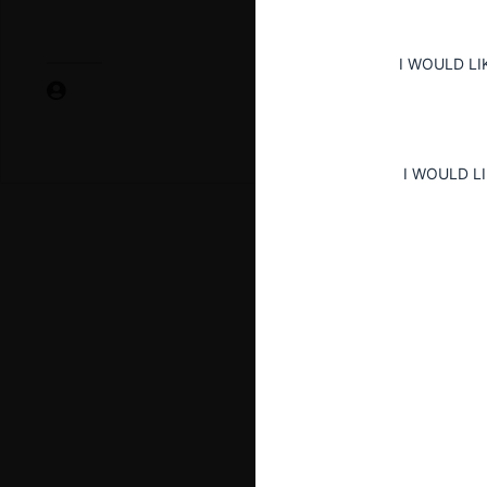
I WOULD LI
I WOULD L