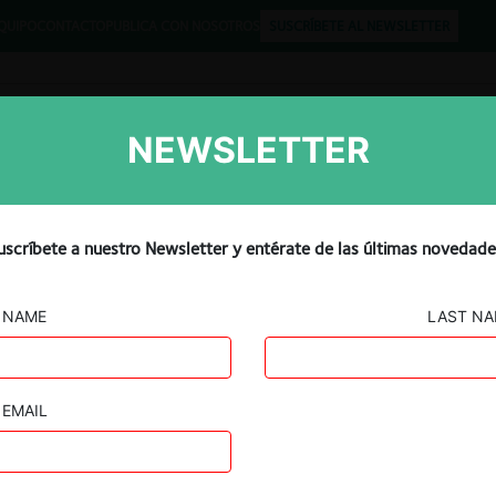
QUIPO
CONTACTO
PUBLICA CON NOSOTROS
SUSCRÍBETE AL NEWSLETTER
NEWSLETTER
Libros
Opinión
Podcast
Minuto: Juez afirma que
uscríbete a nuestro Newsletter y entérate de las últimas novedade
 American conlleva a una
NAME
LAST N
EMAIL