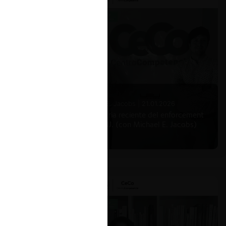
Michael E. Jacobs |
21.01.2026
La historia reciente del enforcement
en EE.UU. (con Michael E. Jacobs)