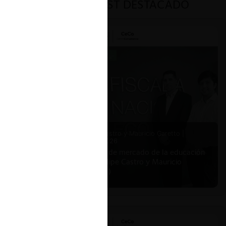
PODCAST DESTACADO
Felipe Castro y Mauricio Garetto |
24.06.2026
Estudio de mercado de la educación
(con Felipe Castro y Mauricio
Garetto)