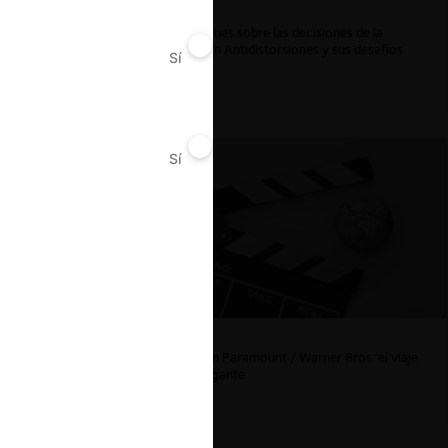
ar
Reflexiones sobre las decisiones de la
Comisión Antidistorsiones y sus desafíos
Sí
No
futuros
Sí
No
La fusión Paramount / Warner Bros: el viaje
de un gigante