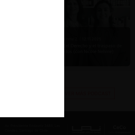
Nicole Nehme Z. |
12.11.2025
El arte del Derecho y el traspaso de
los legados (con Nicole Nehme)
VER MÁS PODCAST
Av. Presidente Errázuriz 3485, Las
Condes, Santiago de Chile.