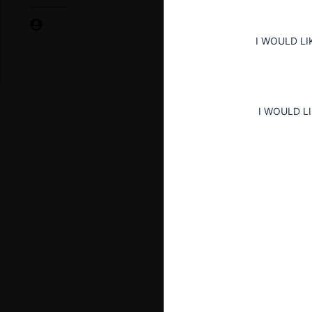
I WOULD LI
I WOULD L