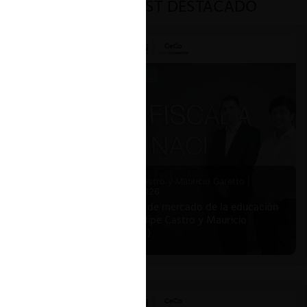
PODCAST DESTACADO
Felipe Castro y Mauricio Garetto |
24.06.2026
Estudio de mercado de la educación
(con Felipe Castro y Mauricio
Garetto)