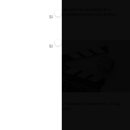
Reflexiones sobre las decisiones de la
Comisión Antidistorsiones y sus desafíos
Sí
No
futuros
Sí
No
La fusión Paramount / Warner Bros: el viaje
de un gigante