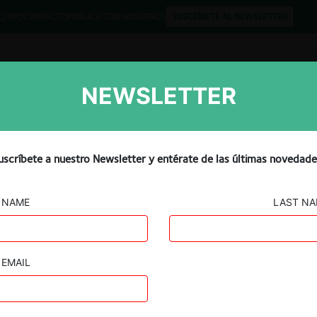
QUIPO
CONTACTO
PUBLICA CON NOSOTROS
SUSCRÍBETE AL NEWSLETTER
NEWSLETTER
Libros
Opinión
Podcast
suing to block $25 bln
uscríbete a nuestro Newsletter y entérate de las últimas novedade
rmarket deal
NAME
LAST N
EMAIL
Guard