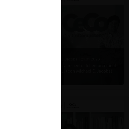
Michael E. Jacobs |
21.01.2026
La historia reciente del enforcement
en EE.UU. (con Michael E. Jacobs)